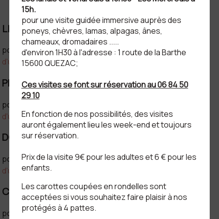
15h.
pour une visite guidée immersive auprès des
LIMITATION DE RESPONSABILITE :
poneys, chèvres, lamas, alpagas, ânes,
chameaux, dromadaires .....
pour en savoir plus
consulter nos conditions générales
d'environ 1H30 à l'adresse : 1 route de la Barthe
d'utilisation
15600 QUEZAC;
PROPRIETE INTELLECTUELLE :
Ces visites se font sur réservation au 06 84 50
29 10
pour en savoir plus
consulter nos conditions générales
En fonction de nos possibilités, des visites
d'utilisation
auront également lieu les week-end et toujours
sur réservation.
DONNEES A CARACTERE PERSONNEL :
Prix de la visite 9€ pour les adultes et 6 € pour les
pour en savoir plus
consulter nos conditions générales
enfants.
d'utilisation
Les carottes coupées en rondelles sont
COOKIES :
acceptées si vous souhaitez faire plaisir à nos
protégés à 4 pattes.
pour en savoir plus
consulter nos conditions générales