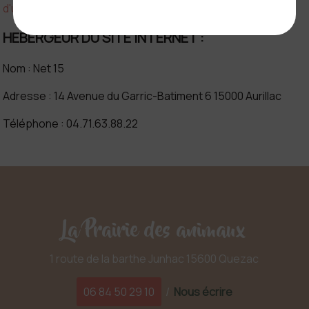
d'utilisation
HEBERGEUR DU SITE INTERNET :
Nom :
Net 15
Adresse :
14 Avenue du Garric-Batiment 6 15000 Aurillac
Téléphone :
04.71.63.88.22
La Prairie des animaux
1 route de la barthe Junhac 15600 Quezac
06 84 50 29 10
/
Nous écrire