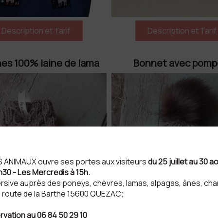
nes 100% laine de lama
Bonnet avec pom
ES ANIMAUX ouvre ses portes aux visiteurs
du 25 juillet au 30 
h30 - Les Mercredis à 15h.
rsive auprès des poneys, chèvres, lamas, alpagas, ânes, cham
: 1 route de la Barthe 15600 QUEZAC;
rvation au 06 84 50 29 10