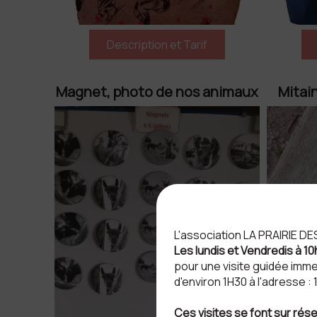
Magnet, photo de nos animaux
Mitai
L'association LA PRAIRIE D
Les lundis et Vendredis à 10
pour une visite guidée imme
d'environ 1H30 à l'adresse 
Ces visites se font sur rése