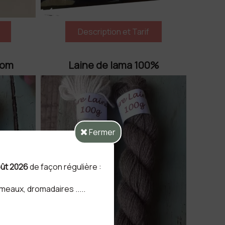
pom
Laine de lama 100%
Fermer
août 2026
de façon régulière :
eaux, dromadaires .....