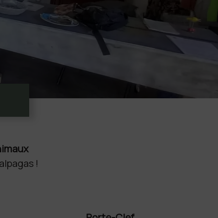
Animaux
alpagas !
Porte-Clef