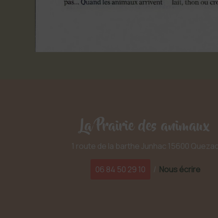
La Prairie des animaux
1 route de la barthe Junhac 15600 Queza
06 84 50 29 10
/
Nous écrire