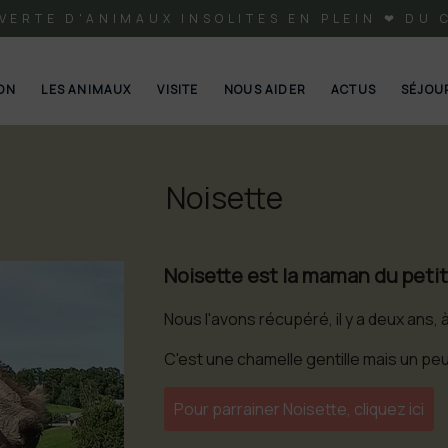
VERTE D'ANIMAUX INSOLITES EN PLEIN ❤ DU 
ION
LES ANIMAUX
VISITE
NOUS AIDER
ACTUS
SÉJOU
Noisette
Noisette est la maman du peti
Nous l'avons récupéré, il y a deux ans, à 
C'est une chamelle gentille mais un peu
Pour parrainer Noisette, cliquez ici