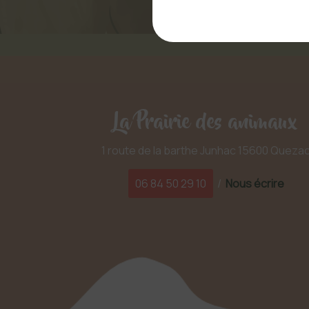
La Prairie des animaux
1 route de la barthe Junhac 15600 Queza
06 84 50 29 10
/
Nous écrire