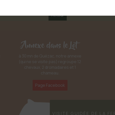
Retour
Annexe dans le Lot
c
à 30 mn de Quézac, notre annexe
(qui ne se visite pas) regroupe 12
chevaux, 2 dromadaires et 1
chameau.
Page Facebook
VISITE GUIDÉE DE LA F