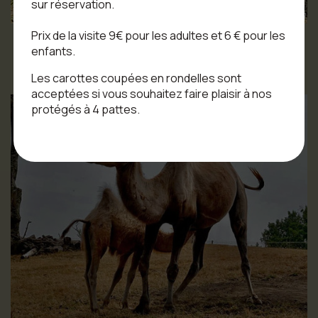
sur réservation.
Prix de la visite 9€ pour les adultes et 6 € pour les
enfants.
Oracle têtant sa mère, Malika
Les carottes coupées en rondelles sont
acceptées si vous souhaitez faire plaisir à nos
protégés à 4 pattes.