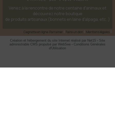
Venez à la rencontre de notre centaine d'animaux et
découvrez notre boutique
de produits artisanaux (bonnets en laine d'alpaga, etc..)
Cagnotte en ligne
Parrainer
Faire un don
Mentions légales
Création et hébergement du site Internet réalisé par Net15
-
Site
administrable CMS propulsé par WebSee
-
Conditions Générales
d'Utilisation